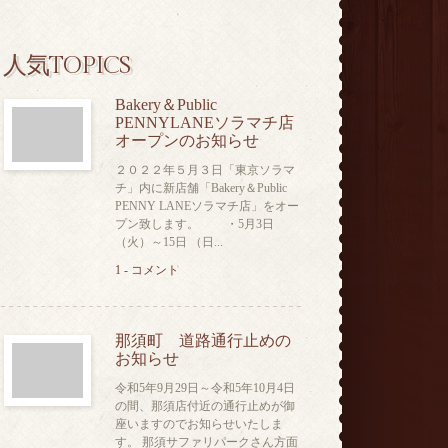
人気TOPICS
Bakery＆Public
PENNYLANEソラマチ店
オープンのお知らせ
２０２２年５月３日「東京ソラマ
チ」内に新店舗「Bakery＆Public
PENNY LANEソラマチ店」をオー
プン致します。 ・5月3日
（火）～15日 （日...
1 - コメント
那須町 道路通行止めの
お知らせ
令和5年9月29日～令和5年10月4日
の間、那須店付近の通行止めが御
座いますのでお知らせいたしま
す。 那須サファリパークさん方面