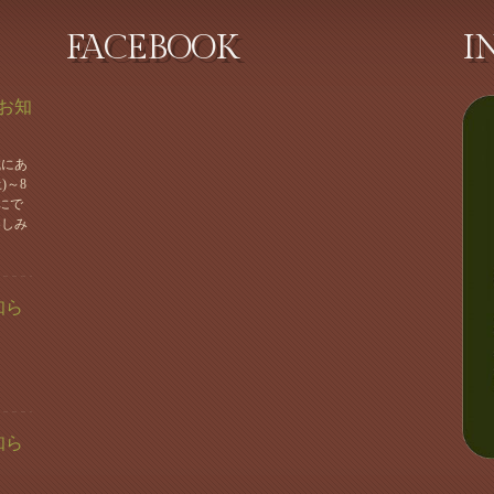
FACEBOOK
I
お知
誠にあ
)～8
にで
楽しみ
知ら
知ら