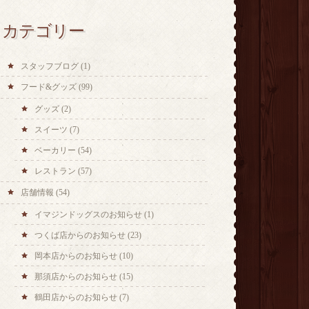
カテゴリー
スタッフブログ
(1)
フード&グッズ
(99)
グッズ
(2)
スイーツ
(7)
ベーカリー
(54)
レストラン
(57)
店舗情報
(54)
イマジンドッグスのお知らせ
(1)
つくば店からのお知らせ
(23)
岡本店からのお知らせ
(10)
那須店からのお知らせ
(15)
鶴田店からのお知らせ
(7)