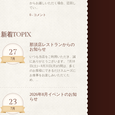
からお越しいただく場合、迂回し
てい...
0 - コメント
新着TOPIX
那須店レストランからの
お知らせ
27
いつも当店をご利用いただき、誠
7月
にありがとうございます。 7月18
日(土)～8月31日(月)の間は、多く
のお客様にできるだけスムーズに
お食事をお楽しみいただくた
め、...
2026年8月イベントのお知
らせ
23
7月