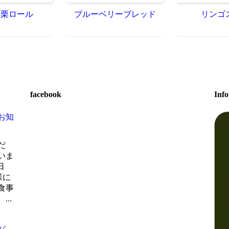
甘栗ロール
ブルーベリーブレッド
リンゴ
facebook
Inf
お知
だ
いま
日
様に
食事
..