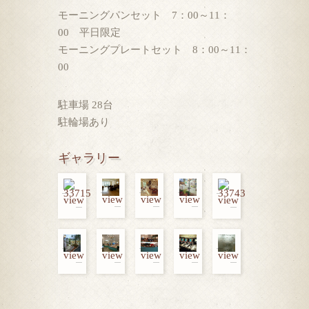
モーニングパンセット 7：00～11：
00 平日限定
モーニングプレートセット 8：00～11：
00
駐車場 28台
駐輪場あり
ギャラリー
view
view
view
view
view
view
view
view
view
view