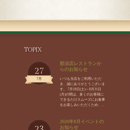
TOPIX
那須店レストランか
27
らのお知らせ
7月
いつも当店をご利用いただ
き、誠にありがとうございま
す。 7月18日(土)～8月31日
(月)の間は、多くのお客様に
できるだけスムーズにお食事
をお楽しみいただくため、...
2026年8月イベントの
23
お知らせ